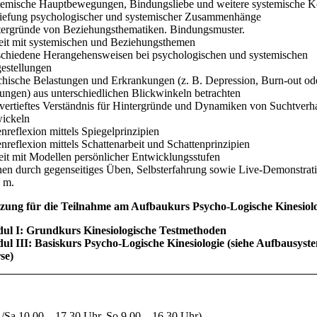
temische Hauptbewegungen, Bindungsliebe und weitere systemische K
tiefung psychologischer und systemischer Zusammenhänge
tergründe von Beziehungsthematiken. Bindungsmuster.
eit mit systemischen und Beziehungsthemen
schiedene Herangehensweisen bei psychologischen und systemischen
estellungen
hische Belastungen und Erkrankungen (z. B. Depression, Burn-out ode
ungen) aus unterschiedlichen Blickwinkeln betrachten
vertieftes Verständnis für Hintergründe und Dynamiken von Suchtverh
wickeln
nreflexion mittels Spiegelprinzipien
nreflexion mittels Schattenarbeit und Schattenprinzipien
it mit Modellen persönlicher Entwicklungsstufen
nen durch gegenseitiges Üben, Selbsterfahrung sowie Live-Demonstrat
. m.
zung für die Teilnahme am Aufbaukurs Psycho-Logische Kinesiolo
ul I: Grundkurs Kinesiologische Testmethoden
ul III: Basiskurs Psycho-Logische Kinesiologie (siehe Aufbausyst
se)
./Sa 10.00 – 17.30 Uhr. So 9.00 – 16.30 Uhr)