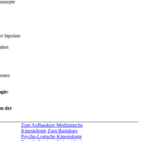
onzepte
r bipolare
alten
ionen
gie:
em der
Zum Aufbaukurs Medizinische
Kinesiologie
Zum Basiskurs
Psycho-Logische Kinesiologie