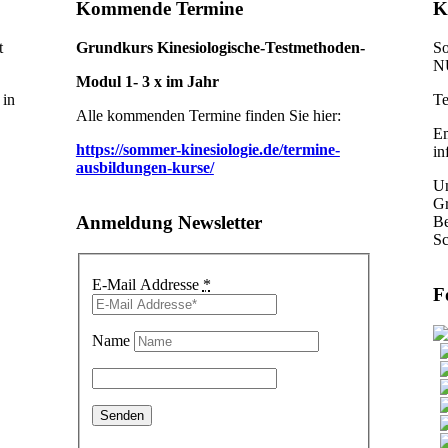
Kommende Termine
K
t
Grundkurs Kinesiologische-Testmethoden-
So
NU
Modul 1- 3 x im Jahr
 in
Te
Alle kommenden Termine finden Sie hier:
Em
https://sommer-kinesiologie.de/termine-
in
ausbildungen-kurse/
Un
Gr
Anmeldung Newsletter
Be
Sc
E-Mail Addresse
*
F
Name