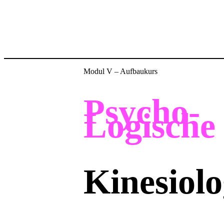
Modul V – Aufbaukurs
Psycho-
Logische
Kinesiolo