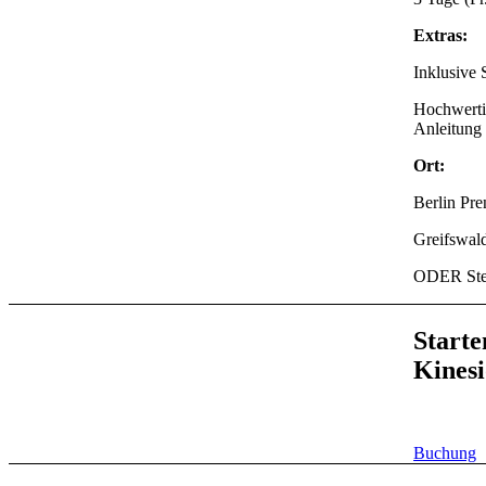
Extras:
Inklusive 
Hochwertig
Anleitung 
Ort:
Berlin Pre
Greifswal
ODER Stei
Starte
Kinesi
Buchung