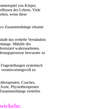
ammenspiel von Körper,
nflüssen des Lebens. Viele
stehen, wenn diese
, wo Zusammenhänge erkannt
halb das vertiefte Verständnis
hänge. Mithilfe des
fferenziert wahrzunehmen,
derungsprozesse bewusster zu
e Fragestellungen systemisch
 verantwortungsvoll zu
hotherapeuten, Coaches,
e Ärzte, Physiotherapeuten
er Zusammenhänge vertiefen
wickeln: