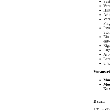
Sys
Ver
Hin
Arb
Ver
Frag
Psyc
Stör
Ein 
ent
Eige
Eige
Arbe
Ler
u. v
Vorausset
Mod
Mod
Kur
Dauer:
3 Tage (Fr