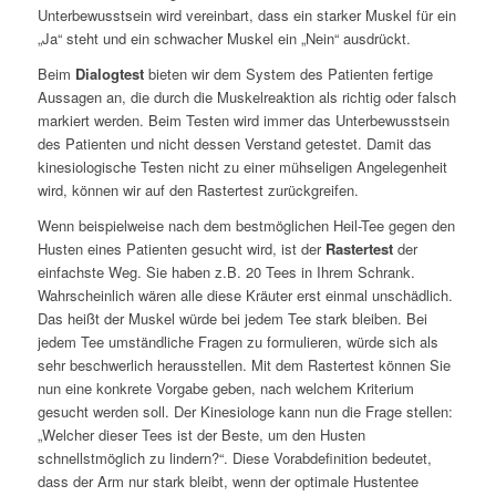
Unterbewusstsein wird vereinbart, dass ein starker Muskel für ein
„Ja“ steht und ein schwacher Muskel ein „Nein“ ausdrückt.
Beim
Dialogtest
bieten wir dem System des Patienten fertige
Aussagen an, die durch die Muskelreaktion als richtig oder falsch
markiert werden. Beim Testen wird immer das Unterbewusstsein
des Patienten und nicht dessen Verstand getestet. Damit das
kinesiologische Testen nicht zu einer mühseligen Angelegenheit
wird, können wir auf den Rastertest zurückgreifen.
Wenn beispielweise nach dem bestmöglichen Heil-Tee gegen den
Husten eines Patienten gesucht wird, ist der
Rastertest
der
einfachste Weg. Sie haben z.B. 20 Tees in Ihrem Schrank.
Wahrscheinlich wären alle diese Kräuter erst einmal unschädlich.
Das heißt der Muskel würde bei jedem Tee stark bleiben. Bei
jedem Tee umständliche Fragen zu formulieren, würde sich als
sehr beschwerlich herausstellen. Mit dem Rastertest können Sie
nun eine konkrete Vorgabe geben, nach welchem Kriterium
gesucht werden soll. Der Kinesiologe kann nun die Frage stellen:
„Welcher dieser Tees ist der Beste, um den Husten
schnellstmöglich zu lindern?“. Diese Vorabdefinition bedeutet,
dass der Arm nur stark bleibt, wenn der optimale Hustentee